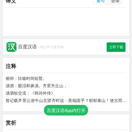
译文
逐句
全译
百度汉语
AI让学习更简单
立即下载
注释
俯仰：比喻时间短暂。
涕泗：眼泪和鼻涕。齐景升丘山，
涕泗纷交流：《韩诗外传》
曾记载齐景公游牛山北望齐时说：美哉国乎？郁郁泰山！使古而无
死者，则寡人将去此而何之？言毕涕泪沾襟。孔圣临长川，
百度汉语App内打开
惜逝忽若浮：《论语子罕》
赏析
则记载孔子对一去不返的流水说：逝者如斯夫！不舍昼夜。
松子：赤松子是古代传说中的仙人。