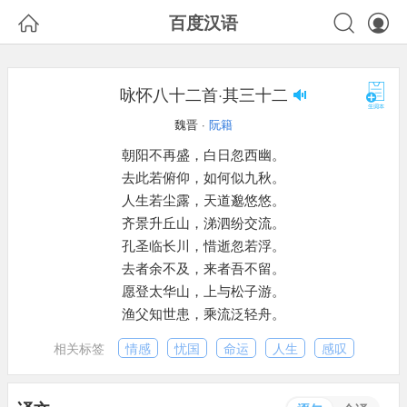



百度汉语
咏怀八十二首·其三十二
魏晋 ·
阮籍
朝阳不再盛，白日忽西幽。
去此若俯仰，如何似九秋。
人生若尘露，天道邈悠悠。
齐景升丘山，涕泗纷交流。
孔圣临长川，惜逝忽若浮。
去者余不及，来者吾不留。
愿登太华山，上与松子游。
渔父知世患，乘流泛轻舟。
相关标签
情感
忧国
命运
人生
感叹