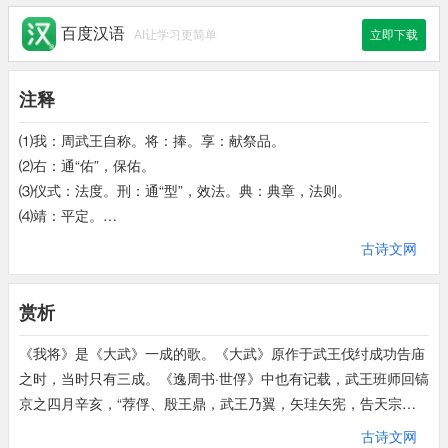
百度汉语
AI让学习更简单
立即下载
注释
⑴我：周武王自称。将：捧。享：献祭品。
⑵右：通“佑”，保佑。
⑶仪式：法度。刑：通“型”，效法。典：典章，法则。
⑷靖：平定。
⑸伊：语助词。嘏（jiǎ）：大，伟大。
古诗文网
⑹既：尽。右：助。朱熹《集传》则以为神灵“降而在祭牛羊之
右”。飨（xiǎng）：享用祭品。
赏析
⑺于时：于是。
《我将》是《大武》一成的歌。《大武》原作于武王伐纣成功告庙
之时，当时只有三成。《逸周书·世俘》中也有记载，武王班师回镐
京之四月辛亥，“荐俘、殷王鼎，武王乃翼，矢珪矢宪，告天宗上
帝。”第四天，“甲寅，谒（告）我（伐）殷于牧野，王佩赤白旂，
古诗文网