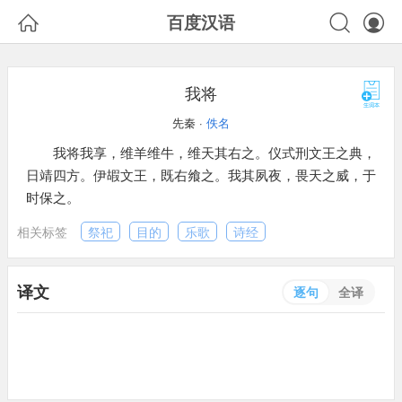



百度汉语
我将
先秦 ·
佚名
我将我享，维羊维牛，维天其右之。仪式刑文王之典，
日靖四方。伊嘏文王，既右飨之。我其夙夜，畏天之威，于
时保之。
相关标签
祭祀
目的
乐歌
诗经
译文
逐句
全译