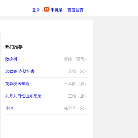
登录
|
手机版
|
百度首页
热门推荐
致橡树
舒婷（现代）
念奴娇·赤壁怀古
苏轼（宋）
芙蓉楼送辛渐
王昌龄（唐）
九月九日忆山东兄弟
王维（唐）
小池
杨万里（宋）