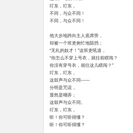
叮东，叮东，
不同，与众不同！
不同，与众不同！
他大步地跨向主人底席旁，
却被一个班吏匆忙地阻挡；
“无礼的奴才！”这班吏吼道，
“你怎么不穿上号衣，就往前瞎闯？
你没有穿号衣，就往这儿瞎闯？”
叮东，叮东，
这鼓声与众不同——
分明是咒诅，
显然是嘲弄；
这鼓声与众不同。
叮东，叮东，
听！你可听得懂？
听！你可听得懂？