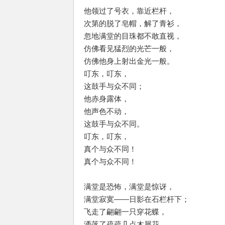
他领过了号衣，靠近栏杆，
次第的脱了皂帽，解了青衫，
忽地满堂的目珠都不敢直视，
仿佛看见猛烈的光芒一般，
仿佛他身上射出金光一般。
叮东，叮东，
这鼓手与众不同；
他赤身露体，
他声色不动，
这鼓手与众不同。
叮东，叮东，
真个与众不同！
真个与众不同！
满堂是恐怖，满堂是惊讶，
满堂寂寞——日影在石栏杆下；
飞走了翩翩一只穿花蝶，
洒落了疏疏几点木犀花，