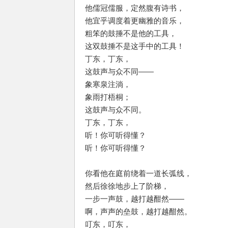
他儒冠儒服，定然腹有诗书，
他宜乎调度着更幽雅的音乐，
粗笨的鼓捶不是他的工具，
这双鼓捶不是这手中的工具！
丁东，丁东，
这鼓声与众不同——
象寒泉注淌，
象雨打梧桐；
这鼓声与众不同。
丁东，丁东，
听！你可听得懂？
听！你可听得懂？
你看他在庭前绕着一道长弧线，
然后徐徐地步上了阶梯，
一步一声鼓，越打越酣然——
啊，声声的垒鼓，越打越酣然。
叮东，叮东，