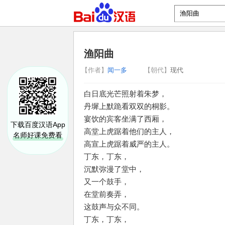
渔阳曲
【作者】
闻一多
【朝代】
现代
白日底光芒照射着朱梦，
丹墀上默跪看双双的桐影。
宴饮的宾客坐满了西厢，
下载百度汉语App
高堂上虎踞着他们的主人，
名师好课免费看
高宣上虎踞着威严的主人。
丁东，丁东，
沉默弥漫了堂中，
又一个鼓手，
在堂前奏弄，
这鼓声与众不同。
丁东，丁东，