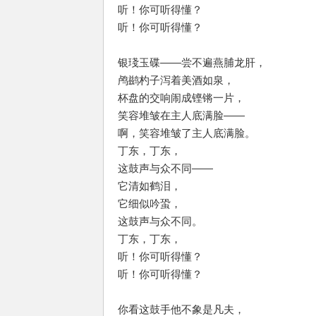
听！你可听得懂？
听！你可听得懂？
银琖玉碟——尝不遍燕脯龙肝，
鸬鹚杓子泻着美酒如泉，
杯盘的交响闹成铿锵一片，
笑容堆皱在主人底满脸——
啊，笑容堆皱了主人底满脸。
丁东，丁东，
这鼓声与众不同——
它清如鹤泪，
它细似吟蛩，
这鼓声与众不同。
丁东，丁东，
听！你可听得懂？
听！你可听得懂？
你看这鼓手他不象是凡夫，