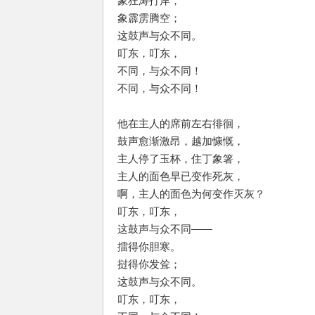
象狂涛打岸，
象霹雳腾空；
这鼓声与众不同。
叮东，叮东，
不同，与众不同！
不同，与众不同！
他在主人的席前左右徘徊，
鼓声愈渐激昂，越加慷慨，
主人停了玉杯，住丁象箸，
主人的面色早已变作死灰，
啊，主人的面色为何变作灭灰？
叮东，叮东，
这鼓声与众不同——
擂得你胆寒。
挝得你发耸；
这鼓声与众不同。
叮东，叮东，