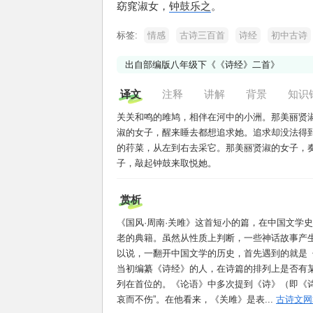
窈窕淑女，
钟鼓乐之
。
标签:
情感
古诗三百首
诗经
初中古诗
出自部编版八年级下《《诗经》二首》
译文
注释
讲解
背景
知识
关关和鸣的雎鸠，相伴在河中的小洲。那美丽贤
淑的女子，醒来睡去都想追求她。追求却没法得
的荇菜，从左到右去采它。那美丽贤淑的女子，
子，敲起钟鼓来取悦她。
赏析
《国风·周南·关雎》这首短小的篇，在中国文学
老的典籍。虽然从性质上判断，一些神话故事产
以说，一翻开中国文学的历史，首先遇到的就是
当初编纂《诗经》的人，在诗篇的排列上是否有
列在首位的。《论语》中多次提到《诗》（即《
哀而不伤”。在他看来，《关雎》是表...
古诗文网