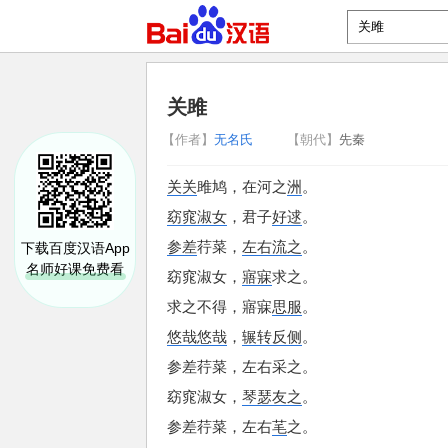
关雎
【作者】
无名氏
【朝代】
先秦
关关
雎鸠，
在河之
洲
。
窈窕淑女
，
君子
好逑
。
参差
荇菜，
左右流之
。
下载百度汉语App
名师好课免费看
窈窕淑女，
寤寐
求之。
求之不得，
寤寐
思服
。
悠哉悠哉
，
辗转反侧
。
参差荇菜，
左右采之。
窈窕淑女，
琴瑟友之
。
参差荇菜，
左右
芼
之。