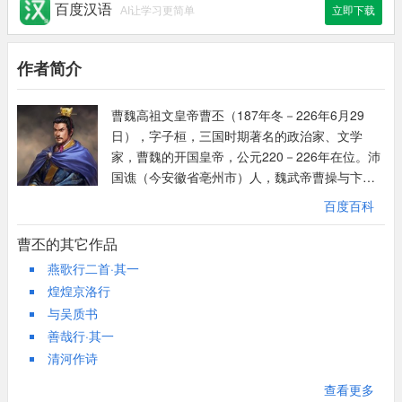
百度汉语
AI让学习更简单
立即下载
作者简介
曹魏高祖文皇帝曹丕（187年冬－226年6月29
日），字子桓，三国时期著名的政治家、文学
家，曹魏的开国皇帝，公元220－226年在位。沛
国谯（今安徽省亳州市）人，魏武帝曹操与卞夫
人的长子。曹丕文武双全，八岁能提笔为文，善
百度百科
骑射，好击剑，博览古今经传，通晓诸子百家学
说。220年正月，曹操逝世，曹丕继任丞相、魏
曹丕的其它作品
王。之后曹丕受禅登基，以魏代汉，结束了汉朝
燕歌行二首·其一
四百多年统治。他在位期间，平定边患。击退鲜
煌煌京洛行
卑，和匈奴、氐、羌等外夷修好，恢复汉朝在西
与吴质书
域的设置。除军政以外，曹丕自幼好文学，于
善哉行·其一
诗、赋、文学皆有成就，尤擅长于五言诗，与其
清河作诗
父曹操和弟曹植，并称三曹，今存《魏文帝集》
二卷。另外，曹丕著有《典论》，当中的《论
查看更多