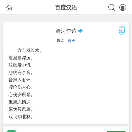



百度汉语
清河作诗
魏晋 ·
曹丕
方舟戏长水。
湛澹自浮沉。
弦歌发中流。
悲响有余音。
音声入君怀。
凄怆伤人心。
心伤安所念。
但愿恩情深。
愿为晨风鸟。
双飞翔北林。