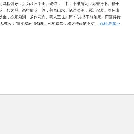
为乌程训导，后为和州学正。能诗，工书，小楷清劲，亦善行书。精于
明一代之冠。画得徵明一体，善画山水，笔法清脆，颇近倪瓒，着色山
皴染，亦颇秀润，兼作花卉。明人王世贞评：“其书不能如兄，而画得待
景凤亦云：“嘉小楷轻清劲爽，宛如瘦鹤，稍大便疏散不结…
百科详情>>