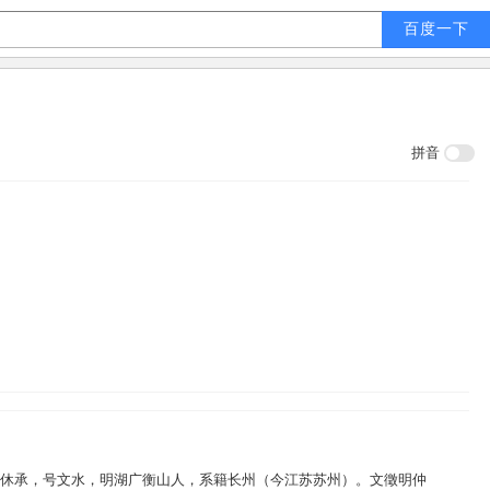
拼音
），字休承，号文水，明湖广衡山人，系籍长州（今江苏苏州）。文徵明仲