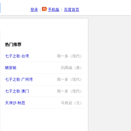
登录
|
手机版
|
百度首页
热门推荐
七子之歌·台湾
闻一多（现代）
陋室铭
刘禹锡（唐）
七子之歌·广州湾
闻一多（现代）
七子之歌·澳门
闻一多（现代）
天净沙·秋思
马致远（元）