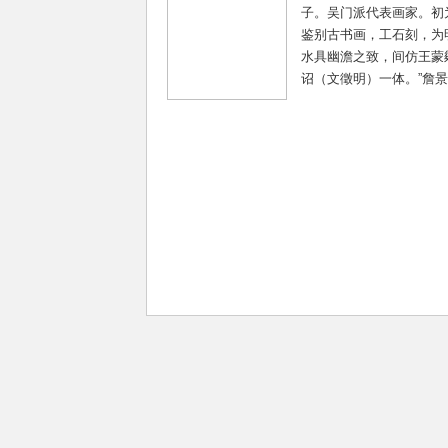
子。吴门派代表画家。初
鉴别古书画，工石刻，为
水具幽澹之致，间仿王蒙
诏（文徵明）一体。”詹