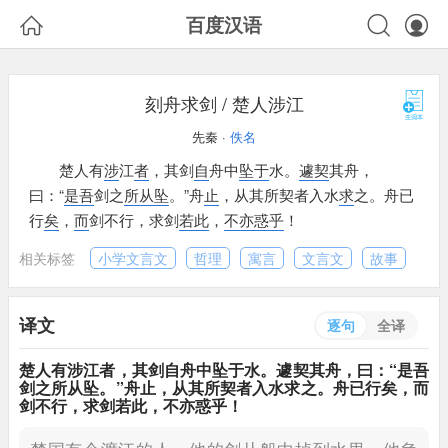



百度汉语
刻舟求剑 / 楚人涉江
先秦 ·
佚名
楚人有
涉
江
者
，
其剑
自
舟中
坠
于
水。
遽
契
其舟，
曰：
“
是
吾
剑之
所从坠
。”
舟
止
，
从其所契者入水
求
之。
舟已
行
矣
，
而
剑不行，
求剑
若
此
，
不亦惑乎
！
相关标签
小学文言文
哲理
寓言
文言文
故事
译文
逐句
全译
楚人有
涉
江
者
，
其剑
自
舟中
坠
于
水。
遽
契
其舟，
曰：
“
是
吾
剑之
所从坠
。”
舟
止
，
从其所契者入水
求
之。
舟已行
矣
，
而
剑不行，
求剑
若
此
，
不亦惑乎
！