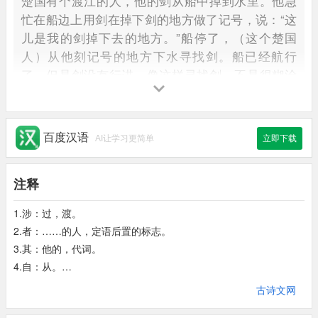
楚国有个渡江的人，
他的剑从船中掉到水里。
他急
忙在船边上用剑在掉下剑的地方做了记号，
说：
“这
儿是我的剑掉下去的地方。”
船停了，
（这个楚国
人）从他刻记号的地方下水寻找剑。
船已经航行
了，
但是剑没有行进，
像这样寻找剑，
不是很糊涂
吗！
百度汉语
AI让学习更简单
立即下载
注释
1.涉：过，渡。
2.者：……的人，定语后置的标志。
3.其：他的，代词。
4.自：从。
5.坠：落。
古诗文网
6.于：在，到。