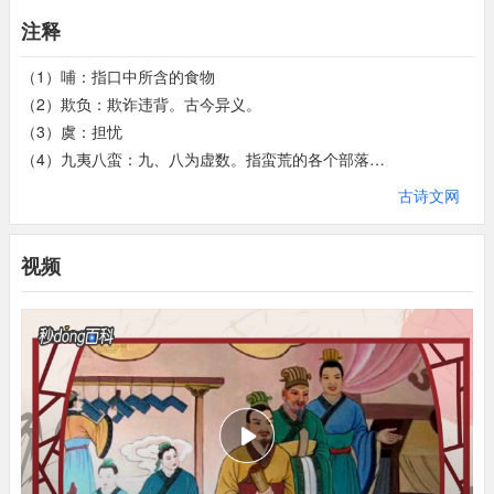
注释
（1）哺：指口中所含的食物
（2）欺负：欺诈违背。古今异义。
（3）虞：担忧
（4）九夷八蛮：九、八为虚数。指蛮荒的各个部落
（5）宾：服从，归顺
古诗文网
（6）具：制度
（7）沾被：沾湿，滋润
视频
（8）休征嘉瑞：休征、嘉瑞都是指吉兆
（9）叔父之亲：指周公与成王的至亲关系
（10）辅理承化：辅佐、治理、承继、教化
（11）章章：显著的样子
（12）设使：设、使都是“假设”的意思
（13）特：只是
（14）维其：正因为，现在通常写做“唯其”
（15）出其下：比他们差
（16）引：牵引，引见