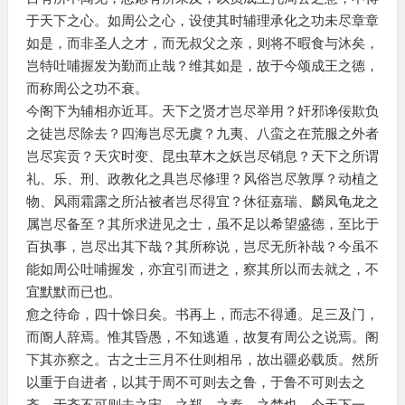
于天下之心。如周公之心，设使其时辅理承化之功未尽章章
如是，而非圣人之才，而无叔父之亲，则将不暇食与沐矣，
岂特吐哺握发为勤而止哉？维其如是，故于今颂成王之德，
而称周公之功不衰。
今阁下为辅相亦近耳。天下之贤才岂尽举用？奸邪谗佞欺负
之徒岂尽除去？四海岂尽无虞？九夷、八蛮之在荒服之外者
岂尽宾贡？天灾时变、昆虫草木之妖岂尽销息？天下之所谓
礼、乐、刑、政教化之具岂尽修理？风俗岂尽敦厚？动植之
物、风雨霜露之所沾被者岂尽得宜？休征嘉瑞、麟凤龟龙之
属岂尽备至？其所求进见之士，虽不足以希望盛德，至比于
百执事，岂尽出其下哉？其所称说，岂尽无所补哉？今虽不
能如周公吐哺握发，亦宜引而进之，察其所以而去就之，不
宜默默而已也。
愈之待命，四十馀日矣。书再上，而志不得通。足三及门，
而阍人辞焉。惟其昏愚，不知逃遁，故复有周公之说焉。阁
下其亦察之。古之士三月不仕则相吊，故出疆必载质。然所
以重于自进者，以其于周不可则去之鲁，于鲁不可则去之
齐，于齐不可则去之宋，之郑，之秦，之楚也。今天下一