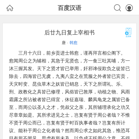



百度汉语
后廿九日复上宰相书
唐 ·
韩愈
三月十六日，前乡贡进士韩愈，谨再拜言相公阁下。
愈闻周公之为辅相，其急于见贤也，方一食三吐其哺，方一
沐三握其发。天下之贤才皆已举用，奸邪谗佞欺负之徒皆已
除去，四海皆已无虞，九夷八蛮之在荒服之外者皆已宾贡，
天灾时变、昆虫草木之妖皆已销息，天下之所谓礼、乐、
刑、政教化之具皆已修理，风俗皆已敦厚，动植之物、风雨
霜露之所沾被者皆已得宜，休征嘉瑞、麟凤龟龙之属皆已备
至，而周公以圣人之才，凭叔父之亲，其所辅理承化之功又
尽章章如是。其所求进见之士，岂复有贤于周公者哉？不惟
不贤于周公而已，岂复有贤于时百执事者哉？岂复有所计
议、能补于周公之化者哉？然而周公求之如此其急，惟恐耳
目有所不闻见，思虑有所未及，以负成王托周公之意，不得