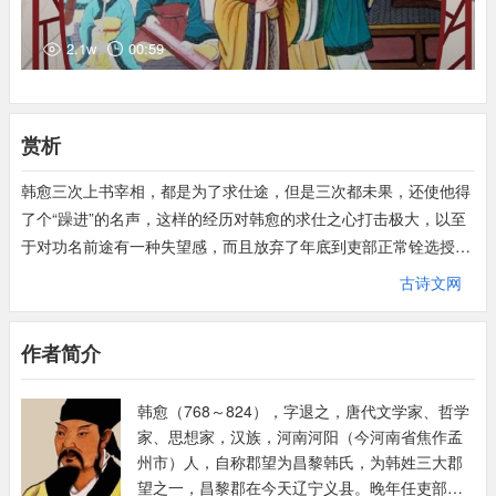
（17）进：使……进
2.1w
00:59
（18）去就：或去或就。去，使……离开，指不任用；就，就近，
指任用
（19）待命：等待回音
（20）再：两次
赏析
（21）通：通达
（22）阍（音昏）人：守门人
韩愈三次上书宰相，都是为了求仕途，但是三次都未果，还使他得
（23）质：通“贽”，礼物，信物
了个“躁进”的名声，这样的经历对韩愈的求仕之心打击极大，以至
（24）去：离开（周）
于对功名前途有一种失望感，而且放弃了年底到吏部正常铨选授官
（25）之：往……去
的机会。
古诗文网
（26）亟：多次，屡次。此处读音为qì
《后廿九日复上宰相书》虽为三上宰相书之一，但由于它写在二上
（27）惟：希望
宰相书未果之后，其写法和风格便与前二书大为不同。前两封书信
作者简介
（28）少：稍微
因为初次自荐，所以尚显得冷静理性，带有投石问路性质，屡引经
（29）垂：敬辞，用于别人（多是长辈或上级）对自己的行动，如
文并反复阐述经义说“长育人材”、“教育英材”为宰相之责，而“我”学
韩愈（768～824），字退之，唐代文学家、哲学
～爱。～怜。～询。
统正而文才优秀，正堪造就，宰相当举我用我。不应以我“自进”为
家、思想家，汉族，河南河阳（今河南省焦作孟
非。或者是改为陈情以感之，即用一比喻极言自家穷饿之状，大声
州市）人，自称郡望为昌黎韩氏，为韩姓三大郡
疾呼，望宰相发仁爱之心施以援手。总体来说文风纡曲道来，风格
望之一，昌黎郡在今天辽宁义县。晚年任吏部侍
近于平和。