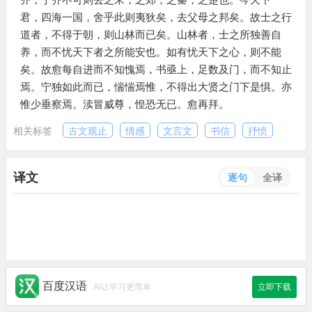
君，四海一国，舍乎此则夷狄矣，去父母之邦矣。故士之行
道者，不得于朝，则山林而已矣。山林者，士之所独善自
养，而不忧天下者之所能安也。如有忧天下之心，则不能
矣。故愈每自进而不知愧焉，书亟上，足数及门，而不知止
焉。宁独如此而已，惴惴焉惟，不得出大贤之门下是惧。亦
惟少垂察焉。渎冒威尊，惶恐无已。愈再拜。
相关标签
古文观止
情感
文言文
书信
抒愤
译文
逐句
全译
百度汉语
AI让学习更简单
立即下载