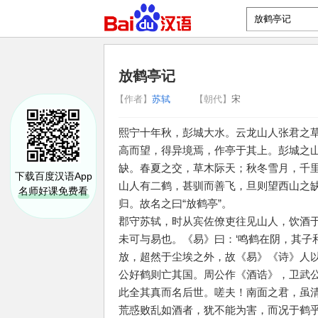
放鹤亭记
【作者】
苏轼
【朝代】
宋
熙宁十年秋，彭城大水。云龙山人张君之
高而望，得异境焉，作亭于其上。彭城之
缺。春夏之交，草木际天；秋冬雪月，千
下载百度汉语App
山人有二鹤，甚驯而善飞，旦则望西山之
名师好课免费看
归。故名之曰“放鹤亭”。
郡守苏轼，时从宾佐僚吏往见山人，饮酒
未可与易也。《易》曰：‘鸣鹤在阴，其子和
放，超然于尘埃之外，故《易》《诗》人
公好鹤则亡其国。周公作《酒诰》，卫武
此全其真而名后世。嗟夫！南面之君，虽
荒惑败乱如酒者，犹不能为害，而况于鹤乎