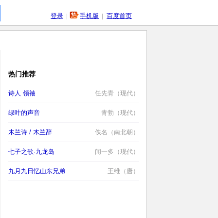
登录
|
手机版
|
百度首页
热门推荐
诗人 领袖
任先青（现代）
绿叶的声音
青勃（现代）
木兰诗 / 木兰辞
佚名（南北朝）
七子之歌·九龙岛
闻一多（现代）
九月九日忆山东兄弟
王维（唐）