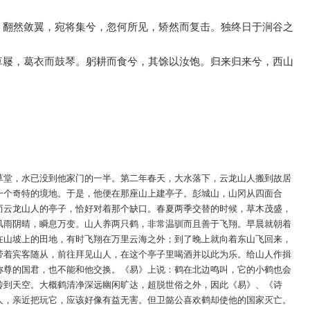
。翻然敛翼，宛将集兮，忽何所见，矫然而复击。独终日于涧谷之
草屦，葛衣而鼓琴。躬耕而食兮，其馀以汝饱。归来归来兮，西山
草堂，水已没到他家门的一半。第二年春天，大水落下，云龙山人搬到故居
一个奇特的境地。于是，他便在那座山上建亭子。彭城山，山冈从四面合
而云龙山人的亭子，恰好对着那个缺口。春夏两季交替的时候，草木茂盛，
风雨阴晴，瞬息万变。山人养两只鹤，非常温驯而且善于飞翔。早晨就朝着
在山坡上的田地，有时飞翔在万里云海之外；到了晚上就向着东山飞回来，
带着宾客随从，前往拜见山人，在这个亭子里喝酒并以此为乐。给山人作揖
称尊的国君，也不能和他交换。《易》上说：鹤在北边鸣叫，它的小鹤也会
传到天空。大概鹤清净深远幽闲旷达，超脱世俗之外，因此《易》、《诗
人，亲近把玩它，应该好像有益无害。但卫懿公喜欢鹤却使他的国家灭亡。