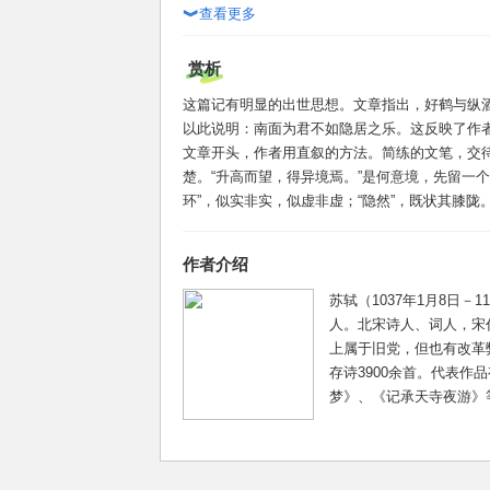
周公作《酒诰》，卫武公作《抑戒》，认为造成
查看更多
︾
性，并闻名后世。唉，面南的君主，即使清净深
而超脱世俗隐居山林的贤士，即使荒唐迷惑颓败
赏析
之乐和隐士之乐是不可以同日而语的。山人欣然
口，凌空高飞向下看选择它去的地方，突然收起
这篇记有明显的出世思想。文章指出，好鹤与纵
涧峡谷中，啄食青苔踩着白石头。鹤飞回吧，到
以此说明：南面为君不如隐居之乐。这反映了作
奏着琴弦，亲自耕种自食其力，剩下的东西就能
文章开头，作者用直叙的方法。简练的文笔，交
楚。“升高而望，得异境焉。”是何意境，先留一个“
环”，似实非实，似虚非虚；“隐然”，既状其膝陇。
作者介绍
苏轼（1037年1月8日－
人。北宋诗人、词人，宋
上属于旧党，但也有改革
存诗3900余首。代表作
梦》、《记承天寺夜游》