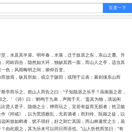
草堂，水及其半扉。明年春，水落，迁于故居之东，东山之麓。升
山，冈岭四合，隐然如大环，独缺其西一面，而山人之亭，适当其
里一色；风雨晦明之间，俯仰百变。
缺而放焉，纵其所如，或立于陂田，或翔于云表；暮则傃东山而
于斯亭而乐之。挹山人而告之曰：“子知隐居之乐乎？虽南面之君，
之。’ 《诗》曰：‘鹤鸣于九皋，声闻于天。’盖其为物，清远闲
以比贤人君子。隐德之士，狎而玩之，宜若有益而无损者；然卫懿
公作《抑戒》，以为荒惑败乱，无若酒者；而刘伶、阮籍之徒，以
清远闲放如鹤者，犹不得好，好之则亡其国；而山林遁世之士，虽
？由此观之，其为乐未可以同日而语也。”山人忻然而笑曰：“有