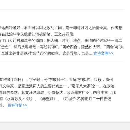
荒唐的灾祸没有能比得上酒的；而刘伶、阮籍那类人，凭借这保全他们的真
远幽闲旷达，像鹤这样，还不能过分享受，过分喜好就会使他的国家灭亡。
迷乱像饮酒的人，还不能成为祸害，更何况对鹤的喜爱呢？由此看来，君主
笑着说：有这样的道理啊！于是，写了放鹤、招鹤之歌：鹤飞翔到西山的缺
翅膀，好像将要落下；忽然看到了什么，矫健地又凌空翻飞。独自整天在山
酒这两种嗜好，君主可以因之败乱亡国，隐士却可以因之怡情全真。作者想
东山的北面。那下面有人，戴着黄色的帽子，穿着草鞋，披着葛麻衣服，弹
者在政治斗争失败后的消极情绪。正文共四段。
喂饱你。回来啊，西山不可以久留。
待了山人迁居和建亭的原由，把人物、时间、地点、事情的经过写得一清二
悬念”，然后从容着笔，再述其“异”。“冈岭四合，隐然如大环。”“四合”与“大
又透出并非是绝对“合”与“环”的徽意。这是异境，也是...
古诗文网>>
1101年8月24日），字子瞻，号“东坡居士”，世称“苏东坡”。汉族，眉州
代文学家，是豪放派词人的主要代表之一，“唐宋八大家”之一。在政治
弊政的要求。其文汪洋恣肆，明白畅达，其诗题材广泛，内容丰富，现
品有《水调歌头·中秋》、《赤壁赋》、《江城子·乙卯正月二十日夜记
等。
百科详情>>