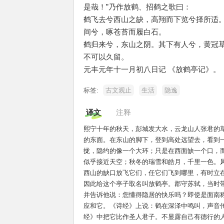
是哉！”乃作放鹤、招鹤之歌曰：
鹤飞去兮西山之缺，高翔而下览兮择所适
间兮，啄苍苔而履白石。
鹤归来兮，东山之阴。其下有人兮，黄冠
不可以久留。
元丰元年十一月初八日记 《放鹤亭记》。
标签:
古文观止
生活
隐逸
译文
注释
熙宁十年的秋天，彭城发大水，云龙山人张君的
的东面。在东山的脚下，登到高处远望去，看到
拢，隐约的像一个大环；只是在西面缺一个口，
似乎接近天空；秋冬的瑞雪和皓月，千里一色。
西山的缺口放飞它们，任它们飞到哪里，有时立
因此给这个亭子取名叫放鹤亭。郡守苏轼，当时
并告诉他说：您懂得隐居的快乐吗？即使是面南
应和它。《诗经》上说：鹤在深泽中鸣叫，声音
经》中把它比作圣人君子。不显露自己有德行的