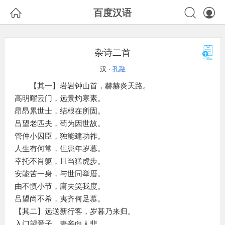



百度汉语
杂诗二首
汉 ·
孔融
【其一】岩岩钟山首，赫赫炎天路。
高明曜云门，远景灼寒素。
昂昂累世士，结根在所固。
吕望老匹夫，苟为因世故。
管仲小囚臣，独能建功祚。
人生有何常，但患年岁暮。
幸托不肖躯，且当猛虎步。
安能苦一身，与世同举厝。
由不慎小节，庸夫笑我度。
吕望尚不希，夷齐何足慕。
【其二】远送新行客，岁暮乃来归。
入门望爱子，妻妾向人悲。