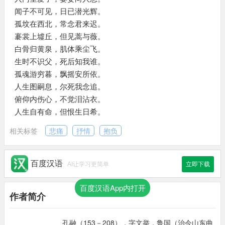
闻子不可见，日已潜光辉。
孤坟在西北，常念君来迟。
褰裳上墟丘，但见蒿与薇。
白骨归黄泉，肌体乘尘飞。
生时不识父，死后知我谁。
孤魂游穷暮，飘摇安所依。
人生图嗣息，尔死我念追。
俯仰内伤心，不觉泪沾衣。
人生自有命，但恨生日希。
相关标签
悲痛
抒情
抱负
百度汉语
AI让学习更简单
立即下载
百度汉语App内打开
作者简介
孔融（153－208），字文举，鲁国（治今山东曲