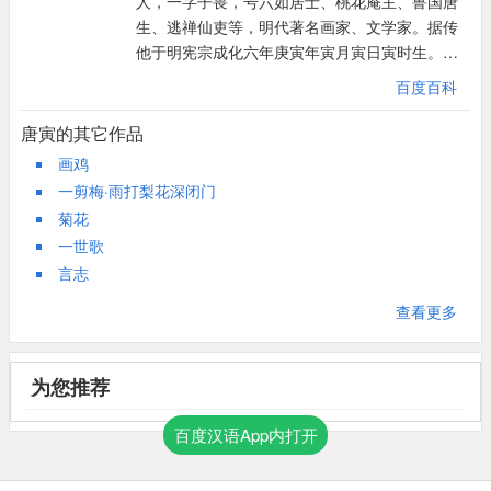
人，一字子畏，号六如居士、桃花庵主、鲁国唐
生、逃禅仙吏等，明代著名画家、文学家。据传
他于明宪宗成化六年庚寅年寅月寅日寅时生。唐
伯虎玩世不恭而又才气横溢，诗文擅名，与祝允
百度百科
明、文征明、徐祯卿并称“江南四大才子（吴门四
才子）”，画名更著，与沈周、文征明、仇英并
唐寅的其它作品
称“吴门四家”，又称为“明四家”。
画鸡
一剪梅·雨打梨花深闭门
菊花
一世歌
言志
查看更多
为您推荐
百度汉语App内打开