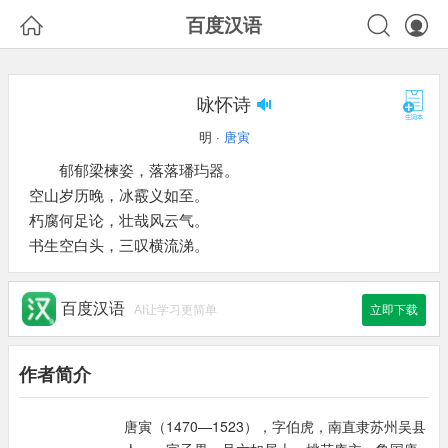



百度汉语
咏怀诗
明 ·
唐寅
郁郁梁楝姿，落落璠玙器。
空山岁历晚，冰霰义如至。
朽腐何足论，壮哉风云气。
书生空白头，三叹横流涕。
百度汉语
AI让学习更简单
立即下载
作者简介
唐寅（1470—1523），字伯虎，南直隶苏州吴县