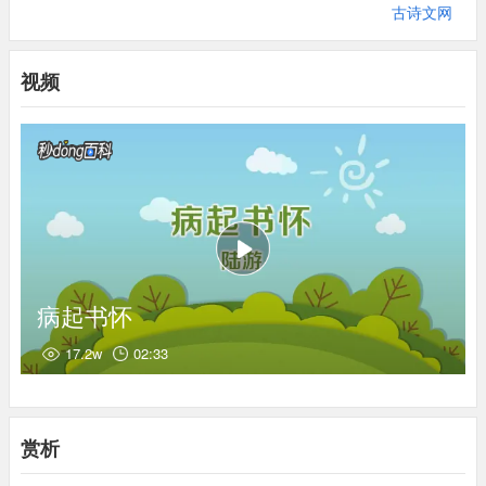
⑸阖（hé ）棺：指死亡，中意指：盖棺定论。
古诗文网
⑹庙社：宗庙和社稷，以喻国家。
⑺京华：京城之美称。因京城是文物、人才汇集之地，故称。北宋
视频
都城汴梁，当时临安不是首都只是行在。 和銮（luán）：同“ 和鸾
”。古代车上的铃铛。挂在车前横木上称“和”，挂在轭首或车架上
称“銮”。挂在车架上的铃铛，就是代指天子车驾，出自班固《东都
赋》“凤盖棽丽，和銮玲珑”。
⑻出师一表：《前出师表》。
⑼挑灯：拨动灯芯，使得灯变的更亮。看（kān）。
病起书怀
17.2w
02:33
赏析