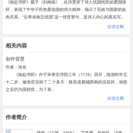
《病起书怀》载于《剑南稿》，此诗贯穿了诗人忧国忧民的爱国情
怀，表现了中华子民热爱祖国的伟大精神，揭示了百姓与国家的血
肉关系。“位卑未敢忘忧国”这一传世警句，是诗人内心的真实写
照，也是历代爱国志士爱国之心的真实写照，这也是它能历尽沧
古诗文网
桑，历久常新的原因所在。诗人想到自己一生屡遭挫折，壮志难
酬，而年已老大，自然有着深深的慨叹和感伤；但他在诗中说一个
相关内容
人盖棺方能论定，表明诗人对前途仍然充满着希望。
首联“病骨支离纱帽宽，孤臣万里客江干”。叙事、点题，是诗人诗
创作背景
文自身的写照“纱帽宽”，一语双关，既言其病后瘦损，故感帽沿宽
作者：佚名
松。也暗含被贬官之意，写出了现实，纵使有满腔报国之志，也只
 《病起书怀》作于宋孝宗淳熙三年（1176）四月，陆游时年五
能身处江湖之远，客居江边，无力回天，心中的痛苦与烦恼可见一
十二岁。被免官后病了二十多天，移居成都城西南的浣花村，病愈
斑。
之后仍为国担忧，为了表...
颔联“位卑未敢忘忧国，事定犹须待阖棺”。为全篇的主旨所在，其
古诗文网
中“位卑未敢忘忧国”同顾炎武的“天下兴亡，匹夫有责“意思相近，
它的主旨就是热爱祖国。这两句使我们看到诗人高尚的人格和一颗
忠心爱国的赤子之心。正因为诗人光明磊落、心地坦荡，所以他对
作者简介
暂时遭遇的挫折并不介意。他坚信历史是公正的，是一定会对一个
人做出恰如其分的评价的。但是诗人并没有局限于抒写自己的情
陆游（1125—1210），字务观，号放翁。汉族，