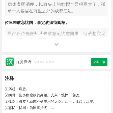
病体虚弱消瘦，以致头上的纱帽也显得宽大了，
孤
单一人客居在万里之外的成都江边。
位卑未敢
忘忧
国，
事定犹须待
阖棺
。
虽然职位低微却从未敢忘记忧虑国事，
但若想实现
统一理想，只有死后才能盖棺定论。
天地神灵扶
庙社
，
京华
父老望和銮。
希望天地神灵保佑国家社稷，
北方百姓都在日夜企
百度汉语
AI让学习更简单
立即下载
盼着君主御驾亲征收复失落的河山。
注释
出师一表
通今古，
夜半
挑灯
更细看。
⑴病起：病愈。
诸葛孔明的传世之作《出师表》忠义之气万古流
⑵病骨：指多病瘦损的身躯。支离：憔悴；衰疲。
芳，
深夜难眠，还是挑灯细细品读吧。
⑶孤臣：孤立无助或不受重用的远臣。江干：江边；江岸。
⑷忘忧：忧国：为国事担忧。