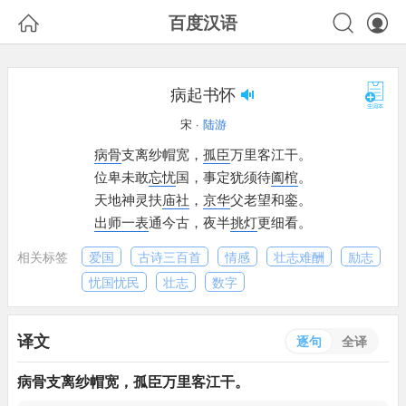



百度汉语
病起书怀
宋 ·
陆游
病骨
支离纱帽宽，
孤臣
万里客江干。
位卑未敢
忘忧
国，
事定犹须待
阖棺
。
天地神灵扶
庙社
，
京华
父老望和銮。
出师一表
通今古，
夜半
挑灯
更细看。
相关标签
爱国
古诗三百首
情感
壮志难酬
励志
忧国忧民
壮志
数字
译文
逐句
全译
病骨
支离纱帽宽，
孤臣
万里客江干。