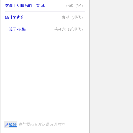
饮湖上初晴后雨二首·其二
苏轼（宋）
绿叶的声音
青勃（现代）
卜算子·咏梅
毛泽东（近现代）
参与贡献百度汉语诗词内容
编辑