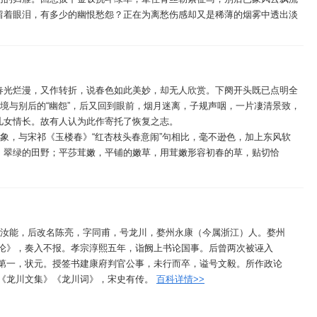
留着眼泪，有多少的幽恨愁怨？正在为离愁伤感却又是稀薄的烟雾中透出淡
春光烂漫，又作转折，说春色如此美妙，却无人欣赏。下阕开头既已点明全
情境与别后的“幽怨”，后又回到眼前，烟月迷离，子规声咽，一片凄清景致，
儿女情长。故有人认为此作寄托了恢复之志。
景象，与宋祁《玉楼春》“红杏枝头春意闹”句相比，毫不逊色，加上东风软
，翠绿的田野；平莎茸嫩，平铺的嫩草，用茸嫩形容初春的草，贴切恰
）原名汝能，后改名陈亮，字同甫，号龙川，婺州永康（今属浙江）人。婺州
论》，奏入不报。孝宗淳熙五年，诣阙上书论国事。后曾两次被诬入
第一，状元。授签书建康府判官公事，未行而卒，谥号文毅。所作政论
《龙川文集》《龙川词》，宋史有传。
百科详情>>