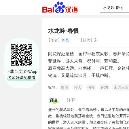
水龙吟·春恨
【作者】
陈亮
【朝代】
宋
闹花深处层楼，画帘半卷东风软。春归翠
菲世界，游人未赏，都付与、莺和燕。
寂寞凭高念远。向南楼、一声归雁。金钗
下载百度汉语App
销魂，又是疏烟淡月，子规声断。
名师好课免费看
标签:
情感
怀人
伤春
婉约
宋词三百
译文
注释
盛开的花丛深处，耸立着高楼，东风从半卷的画
嫩，垂杨轻轻地飘荡着金线。春日迟迟地催开百
的世界，游人还未欣赏，却全都交给了黄莺和飞
寂寞时登上高处眺望边远，转向南楼又听一听凄