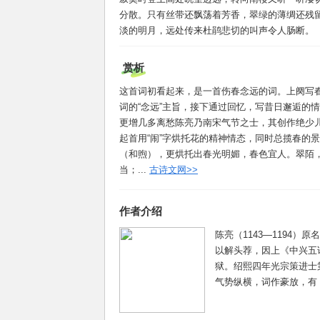
分散。只有丝带还飘荡着芳香，翠绿的薄绸还残
淡的明月，远处传来杜鹃悲切的叫声令人肠断。
赏析
这首词初看起来，是一首伤春念远的词。上阕写
词的“念远”主旨，接下通过回忆，写昔日邂逅的
更增几多离愁陈亮乃南宋气节之士，其创作绝少
起首用“闹”字烘托花的精神情态，同时总揽春的
（和煦），更烘托出春光明媚，春色宜人。翠陌
当；...
古诗文网>>
作者介绍
陈亮（1143—1194
以解头荐，因上《中兴五
狱。绍熙四年光宗策进士
气势纵横，词作豪放，有