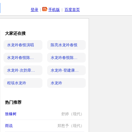
登录
|
手机版
|
百度首页
大家还在搜
水龙吟春恨演唱
陈亮水龙吟春恨
水龙吟春恨陈亮朗诵
水龙吟春恨陈亮阅读
水龙吟·次韵章质夫杨花词
水龙吟·登建康赏心亭
程垓水龙吟
水龙吟
热门推荐
致橡树
舒婷（现代）
雨说
郑愁予（现代）