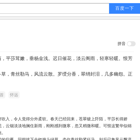
拼音
陌，平莎茸嫩，垂杨金浅。迟日催花，淡云阁雨，轻寒轻暖。恨芳
斗草，青丝勒马，风流云散。罗绶分香，翠绡封泪，几多幽怨。正
首
怀远
帘吹入，令人觉得分外柔软。春天已经回来，苍翠镀上阡陌，平莎长得娇
花，云烟淡淡地搁住新雨，刚刚感到微寒，忽又稍微和暖。可恨这繁华似锦
燕。
切的归雁。回想拔下金钗挑斗绿草，牵住青丝勒紧征马，别后已象风云飘流