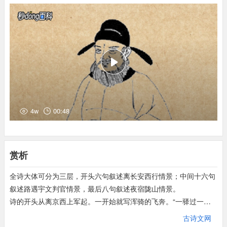
子：男儿。
貂裘：貂皮袍子。貂，一种动物，皮料珍，最能御寒。
新封侯：指是时宇文氏新任判官。
前月：上月。
安西：指安西节度使治所龟兹镇（今新疆库车）。
都护：指高仙芝。唐高宗时于龟兹置安西都护府，设都护一人，总
领府事。玄宗时更置安西节度使，治所在安西都护府，节度使例兼
安西都护，故称安西节度使为都护。
西州：治所在今新疆吐鲁番东南哈拉和卓。
4w
00:48
沙碛：指沙漠、戈壁。
终朝：从早到晚。
奉：接受并执行。
赏析
塞垣：边关城墙。
关：陇山下有陇关，又名大震关。
全诗大体可分为三层，开头六句叙述离长安西行情景；中间十六句
飕飗：象声词。风雨声。
叙述路遇宇文判官情景，最后八句叙述夜宿陇山情景。
赖：依靠。
诗的开头从离京西上军起。一开始就写浑骑的飞奔。“一驿过一
离忧：别离之忧。
驿”写路程的遥远，也透露着行进的迅速；“驿骑如星流”，写行进的
古诗文网
子：这里指宇文判官。
迅速，包包含着路程的遥远。“如星流”这一比喻把飞驰的驿骑写得