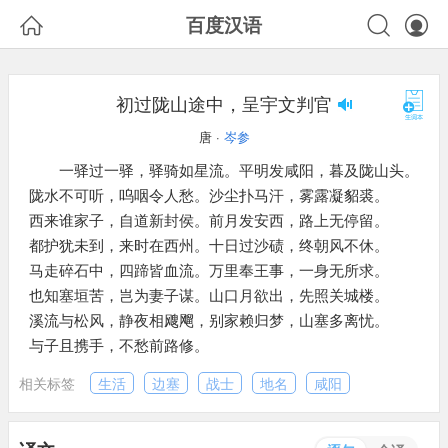



百度汉语
初过陇山途中，呈宇文判官
唐 ·
岑参
一驿过一驿，驿骑如星流。平明发咸阳，暮及陇山头。
陇水不可听，呜咽令人愁。沙尘扑马汗，雾露凝貂裘。
西来谁家子，自道新封侯。前月发安西，路上无停留。
都护犹未到，来时在西州。十日过沙碛，终朝风不休。
马走碎石中，四蹄皆血流。万里奉王事，一身无所求。
也知塞垣苦，岂为妻子谋。山口月欲出，先照关城楼。
溪流与松风，静夜相飕飗，别家赖归梦，山塞多离忧。
与子且携手，不愁前路修。
相关标签
生活
边塞
战士
地名
咸阳