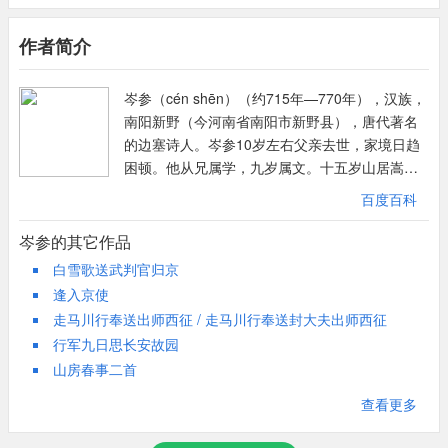
携手：比喻互勉共进。
很形象。接着用“平明发咸阳，暮到陇山头”，对路程的遥远和行进
作者简介
修：长。
的急切加以补充。以上四句从奔赴边关的急切方面写。以下两句则
从奔赴边关的悲愁方面写：“陇水不可听，呜咽令人愁”写抵达陇山
岑参（cén shēn）（约715年—770年），汉族，
及产生的感受。关于陇水，《陇头歌辞》说：“陇头流水，鸣声呜
南阳新野（今河南省南阳市新野县），唐代著名
咽，遥望秦川，心肝断绝。”诗人途经陇山，自然要产生古今相通
的边塞诗人。岑参10岁左右父亲去世，家境日趋
的行役之情和思乡之感。如诗人在《经陇头分水》中写到的：“陇
困顿。他从兄属学，九岁属文。十五岁山居嵩
水何年有，潺潺道路傍，东西流不歇，曾断几人肠”。这正是“愁”的
颖，刻苦学习，遍读经史，奠定学业基础。20岁
内容。以上点出题目“初过陇山”，写总的感受，以急迫而悲慨的情
百度百科
至长安（今陕西西安），献书求仕无成，奔走京
调引起全诗。
洛（今河南洛阳），漫游河朔。天宝三载
岑参的其它作品
以下十六句写途中遇字文判官及双方交谈所得边地情景。诗中先
（744），登进士第，授右内率府兵曹参军。及第
白雪歌送武判官归京
以“沙尘扑马汗，雾露凝貂裘”来勾划出一个餐风宿露、鞍马风尘的
前曾作《感旧赋》，叙述家世沦替和个人坎坷。
逢入京使
骑者形像，为“谁家子”的出现蓄势；紧接着又用“西来谁家子”一向
天宝八载，充安西四镇节度使高仙芝幕府掌书
走马川行奉送出师西征 / 走马川行奉送封大夫出师西征
来强调，然后以“自道新封侯”来点明骑者的身份与心理。“沙
记，初次出塞，满怀报国壮志，在戎马中开拓前
行军九日思长安故园
尘”、“雾露”两句可见旅途之艰辛，而“自道”一句却又见骑者的兴奋
程，但未得意。天宝十载，回长安，与李白、杜
山房春事二首
与自豪，在上层“呜咽令人愁”的基础上，格调为之一转。“前月发安
甫、高适等同游梁宋（今河南开封、商丘一
带），深受启迪。十三载，又充安西北庭节度使
西”以下八句是骑者即字文判官叙述沿途情景。先以四句写路途的
查看更多
封常清判官，再次出塞，报国立功之情更切，边
遥远，又以两句写天气的恶劣，再以两句写道路的坎坷艰难，从各
塞诗名作大多成于此时。安史乱起，岑参东归勤