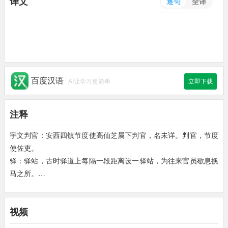
译文
逐句
全译
百度汉语
AI让学习更简单
立即下载
注释
宇文判官：安西四镇节度使高仙芝属下判官，名未详。判官，节度
使佐吏。
驿：驿站，古时驿道上每隔一段距离设一驿站，为往来官员歇息换
马之所。
驿骑：乘骡马传送公文的人。这里指乘马赴边的诗人。
平明：天亮的时候。
视频
咸阳：秦都咸阳，在今陕西咸阳市东北。此借指唐都长安。
呜咽：流水声若断若续。