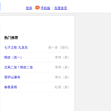
登录
|
手机版
|
百度首页
热门推荐
七子之歌·九龙岛
闻一多（现代）
悯农（其一）
李绅（唐）
古风二首 / 悯农二首
李绅（唐）
望庐山瀑布
李白（唐）
春夜喜雨
杜甫（唐）