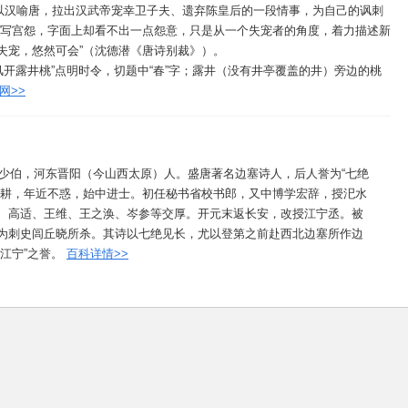
以汉喻唐，拉出汉武帝宠幸卫子夫、遗弃陈皇后的一段情事，为自己的讽刺
人写宫怨，字面上却看不出一点怨意，只是从一个失宠者的角度，着力描述新
失宠，悠然可会”（沈德潜《唐诗别裁》）。
风开露井桃”点明时令，切题中“春”字；露井（没有井亭覆盖的井）旁边的桃
网>>
7），字少伯，河东晋阳（今山西太原）人。盛唐著名边塞诗人，后人誉为“七绝
农耕，年近不惑，始中进士。初任秘书省校书郎，又中博学宏辞，授汜水
、高适、王维、王之涣、岑参等交厚。开元末返长安，改授江宁丞。被
为刺史闾丘晓所杀。其诗以七绝见长，尤以登第之前赴西北边塞所作边
江宁”之誉。
百科详情>>