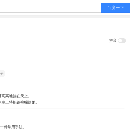
拼音
子
月高高地挂在天上。
寒皇上特把锦袍赐给她。
的一种常用手法。