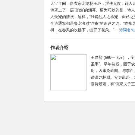
天宝年间，唐玄宗宠纳杨玉环，淫佚无度，诗人
诗罩上了一层“宫怨”的烟幕。更为巧妙的是，诗
人受宠的情状，这样，“只说他人之承宠，而己之
全诗通篇都是失宠者对“昨夜”的追述之词。“昨夜
树，在春风的吹拂下，绽开了花朵。“...
诗词名句
作者介绍
王昌龄 (698— 75
圣手”。早年贫贱，困于
尉，因事贬岭南。与李白
谤谪龙标尉。安史乱起，
塞诗最著，有“诗家夫子王