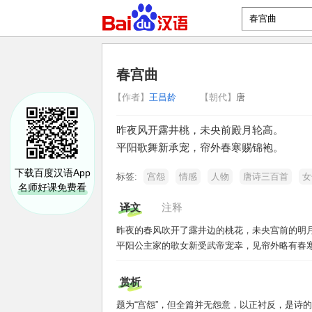
春宫曲
【作者】
王昌龄
【朝代】
唐
昨夜风开露井桃，未央前殿月轮高。
平阳歌舞新承宠，帘外春寒赐锦袍。
下载百度汉语App
标签:
宫怨
情感
人物
唐诗三百首
女
名师好课免费看
译文
注释
昨夜的春风吹开了露井边的桃花，未央宫前的明
平阳公主家的歌女新受武帝宠幸，见帘外略有春
赏析
题为“宫怨”，但全篇并无怨意，以正衬反，是诗