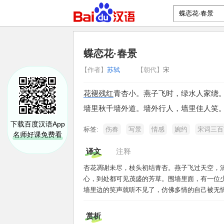
蝶恋花·春景
【作者】
苏轼
【朝代】
宋
花褪残红
青杏小。
燕子飞时，
绿水人家绕
墙里秋千墙外道。
墙外行人，
墙里佳人笑
下载百度汉语App
标签:
伤春
写景
情感
婉约
宋词三百
名师好课免费看
译文
注释
杏花凋谢未尽，枝头初结青杏。燕子飞过天空，
心，到处都可见茂盛的芳草。围墙里面，有一位
墙里边的笑声就听不见了，仿佛多情的自己被无
赏析