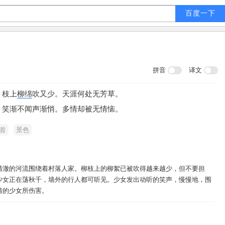
拼音
译文
。
枝上
柳绵
吹又少。
天涯何处无芳草。
。
笑渐不闻声渐悄。
多情却被无情恼。
首
景色
清澈的河流围绕着村落人家。柳枝上的柳絮已被吹得越来越少，但不要担
少女正在荡秋千，墙外的行人都可听见。少女发出动听的笑声，慢慢地，围
情的少女所伤害。