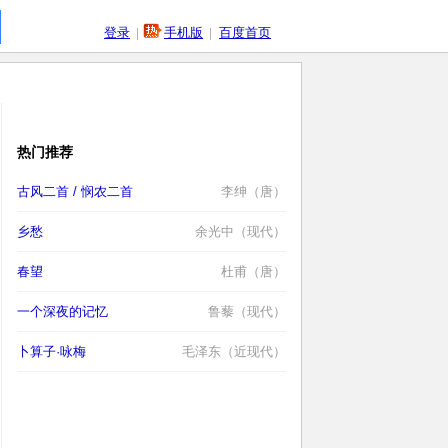
登录
|
手机版
|
百度首页
热门推荐
古风二首 / 悯农二首
李绅（唐）
乡愁
余光中（现代）
春望
杜甫（唐）
一个深夜的记忆
鲁藜（现代）
卜算子·咏梅
毛泽东（近现代）