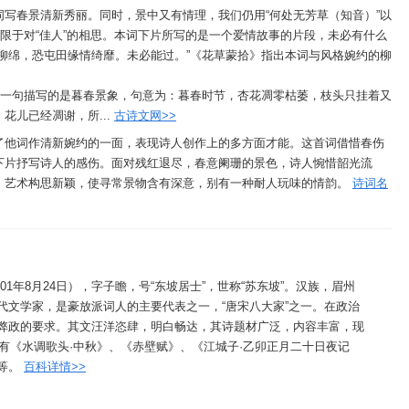
写春景清新秀丽。同时，景中又有情理，我们仍用“何处无芳草（知音）”以
局限于对“佳人”的相思。本词下片所写的是一个爱情故事的片段，未必有什么
柳绵，恐屯田缘情绮靡。未必能过。”《花草蒙拾》指出本词与风格婉约的柳
头一句描写的是暮春景象，句意为：暮春时节，杏花凋零枯萎，枝头只挂着又
花儿已经凋谢，所...
古诗文网>>
了他词作清新婉约的一面，表现诗人创作上的多方面才能。这首词借惜春伤
下片抒写诗人的感伤。面对残红退尽，春意阑珊的景色，诗人惋惜韶光流
。艺术构思新颖，使寻常景物含有深意，别有一种耐人玩味的情韵。
诗词名
1101年8月24日），字子瞻，号“东坡居士”，世称“苏东坡”。汉族，眉州
代文学家，是豪放派词人的主要代表之一，“唐宋八大家”之一。在政治
弊政的要求。其文汪洋恣肆，明白畅达，其诗题材广泛，内容丰富，现
品有《水调歌头·中秋》、《赤壁赋》、《江城子·乙卯正月二十日夜记
等。
百科详情>>