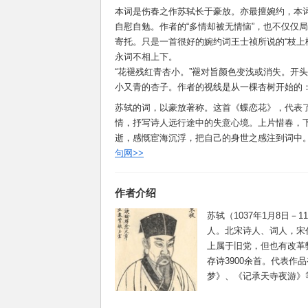
本词是伤春之作苏轼长于豪放。亦最擅婉约，本词
自慰自勉。作者的“多情却被无情恼”，也不仅仅
寄托。只是一首很好的婉约词王士祯所说的“枝上
永词不相上下。
“花褪残红青杏小。”褪对旨颜色变浅或消失。开
小又青的杏子。作者的视线是从一棵杏树开始的：
苏轼的词，以豪放著称。这首《蝶恋花》，代表
情，抒写诗人远行途中的失意心境。上片惜春，
逝，感慨宦海沉浮，把自己的身世之感注到词中
句网>>
作者介绍
苏轼（1037年1月8日－
人。北宋诗人、词人，宋
上属于旧党，但也有改革
存诗3900余首。代表作
梦》、《记承天寺夜游》