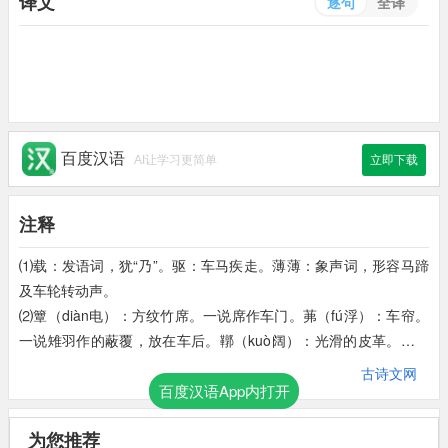
译文
逐句
全译
百度汉语
AI让学习更简单
立即下载
注释
⑴载：发语词，犹“乃”。驱：车马疾走。薄薄：象声词，形容马蹄
及车轮转动声。
⑵簟（diàn电）：方纹竹席。一说席作车门。茀（fú浮）：车帘。
一说雉羽作的蔽覆，放在车后。鞹（kuò阔）：光滑的皮革。用漆
上红色的兽皮蒙在车厢前面，是周代诸侯所用的车饰，这种规格的
古诗文网
车子称为“路车”。
百度汉语App内打开
⑶有荡：即“荡荡”，平坦的样子。
⑷齐子：指文姜。发夕：傍晚出发。
为您推荐