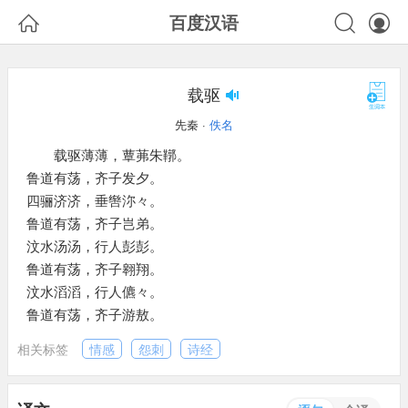



百度汉语
载驱
先秦 ·
佚名
载驱薄薄，蕈茀朱鞹。
鲁道有荡，齐子发夕。
四骊济济，垂辔沵々。
鲁道有荡，齐子岂弟。
汶水汤汤，行人彭彭。
鲁道有荡，齐子翱翔。
汶水滔滔，行人儦々。
鲁道有荡，齐子游敖。
相关标签
情感
怨刺
诗经