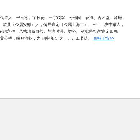
9）明代诗人、书画家。字长蘅，一字茂宰，号檀园、香海、古怀堂、沧庵，
。歙县（今属安徽）人，侨居嘉定（今属上海市）。三十二岁中举人，
酬赠之作，风格清新自然。与唐时升、娄坚、程嘉燧合称“嘉定四先
黄公望，峻爽流畅，为“画中九友”之一。亦工书法。
百科详情>>