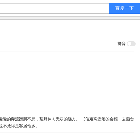
拼音
隆隆的奔流翻腾不息，荒野伸向无尽的远方。 书信难寄遥远的会稽，去燕台
也不觉得是客居他乡。