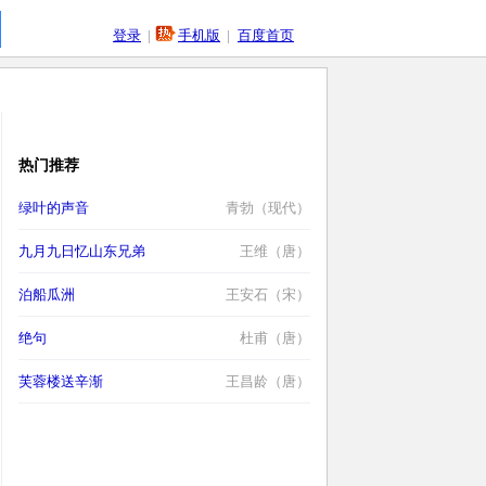
登录
|
手机版
|
百度首页
热门推荐
绿叶的声音
青勃（现代）
九月九日忆山东兄弟
王维（唐）
泊船瓜洲
王安石（宋）
绝句
杜甫（唐）
芙蓉楼送辛渐
王昌龄（唐）