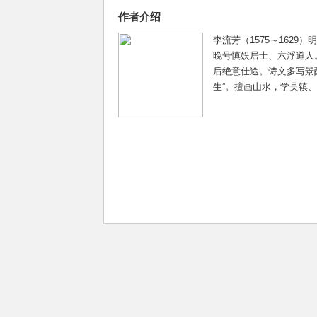
作者介绍
李流芳（1575～162
晚号慎娱居士、六浮道人
后绝意仕途。诗文多写景
生”。擅画山水，学吴镇、