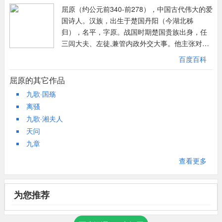
淑尤：王逸《楚辞章句》：淑，善也；尤，过也；言行道修善过先
屈原（约公元前340-前278），中国古代伟大的爱
不过，最后诗人还是不得不回到人间，回到苦难黑暗的世俗社会。
祖也。
国诗人。汉族，出生于楚国丹阳（今湖北秭
对世俗社会卑污的谴责，对高雅纯真世界的追求，也在远游的虚构
如：往。
归），名平，字原。战国时期楚国贵族出身，任
中表露出来了。
耀灵：太阳。
三闾大夫、左徒,兼管内政外交大事。他主张对内
全诗按思想感情的脉络，可以分成九段。
晔：光耀。
举贤能，修明法度，对外力主联齐抗秦。后因遭
第一段是总起，交代远游的原因。基调是开头两句：“悲时俗之迫
百度百科
仿佯：同彷徉，即彷徨、徜徉。
贵族排挤，被流放沅、湘流域。公元前278年秦将
阨兮，愿轻举而远游。”对恶浊朝廷的迫害充满悲愤，只得去远游
高阳：高阳氏之帝，即颛顼。
白起一举攻破楚国首都郢都。忧国忧民的屈原在
屈原的其它作品
了。到哪里远游呢?“托乘而上浮”，去的是天上，是人们所崇仰的神
程：效法。
长沙附近汩罗江怀石自杀，端午节据说就是他的
九歌·国殇
仙世界。
淹：滞留。
忌日。他写下许多不朽诗篇，成为中国古代浪漫
离骚
第二段写远游者的心境，反覆吟咏“心愁悽而增悲”、“求正气之所
主义诗歌的奠基者，在楚国民歌的基础上创造了
轩辕：即黄帝，姓公孙。名轩辕。
九歌·湘夫人
由”，定下全诗感情基调：悲愤的追求和坚定的信念。到四方远游
新的诗歌体裁楚辞。主要作品有《离骚》、《九
王乔：即王子乔，传说中得道成仙者，据说他是周灵王之子，故以
天问
的宁静环境，和诗人关怀现实的热烈内心，形成一对矛盾，从而引
章》、《九歌》等。在诗中抒发了炽热的爱国主
王子为称，也叫王子晋。
九章
导下文诗人情绪的多变反覆。
义思想感情，表达了对楚国的热爱，体现了他对
六气：据道家之说，世上有天地四时六种精气，修炼者服食之即能
理想的不懈追求和为此九死不悔的精神。他创造
第三段提出一系列的仙人：赤松子、傅说、韩众等，作为追慕的对
查看更多
成仙。
的“楚辞”文体在中国文学史上独树一帜，与《诗
象，“贵真人之休德兮，美往世之登仙”。不过，诗人内心仍然隐隐
沆瀣：露水。
经》并称“风骚”二体，对后世诗歌创作产生积极影
作痛：他忘却不了故乡，忘却不了世俗社会。难道得道升天、腾云
正阳：六气中夏时之气。
响。
驾雾，就可以躲避小人们的迫害吗?诗人无法回答。诗人的怀疑，
为您推荐
凯风：南风。
实际上是自己对远游复杂的心理表述。
内：同纳，容纳。
第四段诗人的思绪又回到世俗社会，想到善良忠诚而遭朝廷迫害的