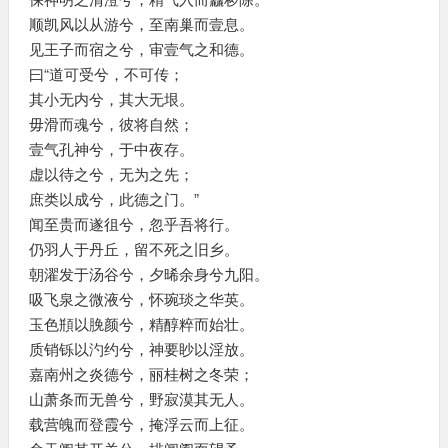
顺凯风以从游兮，至南巢而壹息。
见王子而宿之兮，审壹气之和德。
曰“道可受兮，不可传；
其小无内兮，其大无垠。
毋滑而魂兮，彼将自然；
壹气孔神兮，于中夜存。
虚以待之兮，无为之先；
庶类以成兮，此德之门。”
闻至贵而遂徂兮，忽乎吾将行。
仍羽人于丹丘，留不死之旧乡。
朝濯发于汤谷兮，夕晞余身兮九阳。
吸飞泉之微液兮，怀琬琰之华英。
玉色頩以脕颜兮，精醇粹而始壮。
质销铄以汋约兮，神要眇以淫放。
嘉南州之炎德兮，丽桂树之冬荣；
山萧条而无兽兮，野寂漠其无人。
载营魄而登霞兮，掩浮云而上征。