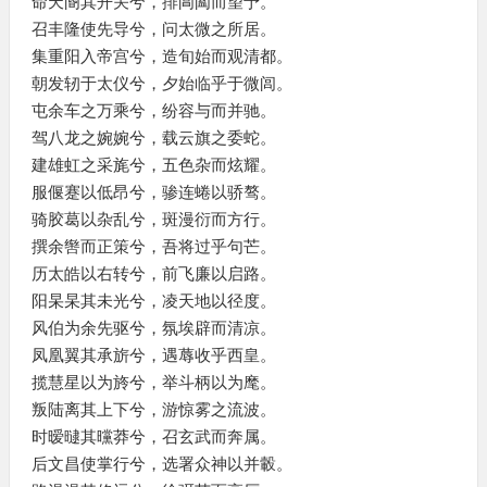
命天阍其开关兮，排阊阖而望予。
召丰隆使先导兮，问太微之所居。
集重阳入帝宫兮，造旬始而观清都。
朝发轫于太仪兮，夕始临乎于微闾。
屯余车之万乘兮，纷容与而并驰。
驾八龙之婉婉兮，载云旗之委蛇。
建雄虹之采旄兮，五色杂而炫耀。
服偃蹇以低昂兮，骖连蜷以骄骜。
骑胶葛以杂乱兮，斑漫衍而方行。
撰余辔而正策兮，吾将过乎句芒。
历太皓以右转兮，前飞廉以启路。
阳杲杲其未光兮，凌天地以径度。
风伯为余先驱兮，氛埃辟而清凉。
凤凰翼其承旂兮，遇蓐收乎西皇。
揽慧星以为旍兮，举斗柄以为麾。
叛陆离其上下兮，游惊雾之流波。
时暧曃其曭莽兮，召玄武而奔属。
后文昌使掌行兮，选署众神以并轂。