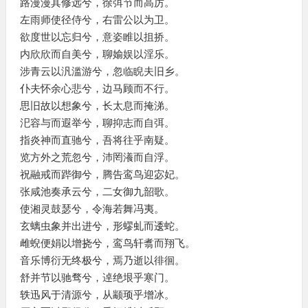
路漫漫其修远兮，徐弭节而高厉。
左雨师使径侍兮，右雷公以为卫。
欲度世以忘归兮，意姿睢以抯挢。
内欣欣而自美兮，聊媮娱以淫乐。
涉青云以汎滥游兮，忽临睨夫旧乡。
仆夫怀余心悲兮，边马顾而不行。
思旧故以想象兮，长太息而掩涕。
汜容与而遐举兮，聊抑志而自弭。
指炎神而直驰兮，吾将往乎南疑。
览方外之荒忽兮，沛罔瀁而自浮。
祝融戒而跸御兮，腾告鸾鸟迎宓妃。
张咸池奏承云兮，二女御九韶歌。
使湘灵鼓瑟兮，令海若舞冯夷。
玄螭虫象并出进兮，形蟉虬而逶蛇。
雌蜺便娟以增挠兮，鸾鸟轩翥而翔飞。
音乐博衍无终极兮，焉乃逝以徘徊。
舒并节以驰骛兮，逴绝垠乎寒门。
轶迅风于清源兮，从颛顼乎增冰。