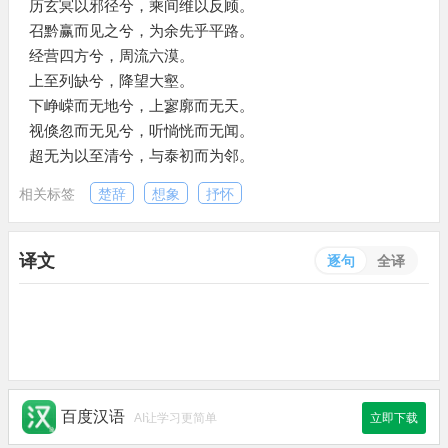
历玄冥以邪径兮，乘间维以反顾。
召黔赢而见之兮，为余先乎平路。
经营四方兮，周流六漠。
上至列缺兮，降望大壑。
下峥嵘而无地兮，上寥廓而无天。
视倏忽而无见兮，听惝恍而无闻。
超无为以至清兮，与泰初而为邻。
相关标签
楚辞
想象
抒怀
译文
逐句
全译
百度汉语
AI让学习更简单
立即下载