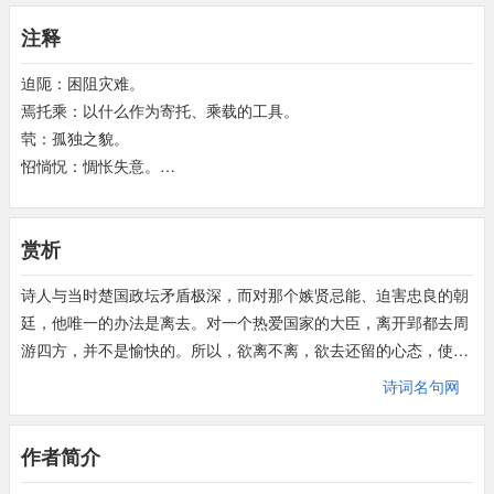
注释
迫阨：困阻灾难。
焉托乘：以什么作为寄托、乘载的工具。
茕：孤独之貌。
怊惝怳：惆怅失意。
乖怀：心愿违背，心气不顺。
儵忽：同倏忽，一会儿。
赏析
端操：端正操守。
赤松：赤松子，古之仙人，传说神农时为雨师。
诗人与当时楚国政坛矛盾极深，而对那个嫉贤忌能、迫害忠良的朝
休德：美德。
廷，他唯一的办法是离去。对一个热爱国家的大臣，离开郢都去周
化去：指仙去。
游四方，并不是愉快的。所以，欲离不离，欲去还留的心态，使他
傅说：殷高宗武丁的宰相，传说他死后，精魂乘星上天。
的情绪寄托——诗歌，呈现一种徘徊犹疑、反覆凄迷的美。不过，
韩众：即韩终，春秋齐人，为王采药，王不肯服，于是他自己服下
诗词名句网
《远游》一诗所描写的远游，并不是诗人的现实行为，而更多的是
成仙。
想像活动。因为是想像活动，诗人就把远游定位在天上，在神道怪
浸：渐。
作者简介
异之间，在云光霞影里。众多的天上神祗，成了诗人的游伴。古人
曾：同层。
认为，天堂是真纯高雅的，所以，远游的梦想，也是神奇脱俗的。