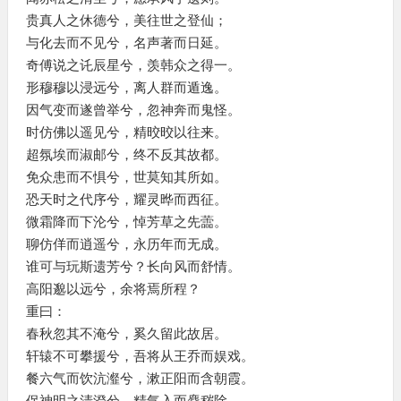
贵真人之休德兮，美往世之登仙；
与化去而不见兮，名声著而日延。
奇傅说之讬辰星兮，羡韩众之得一。
形穆穆以浸远兮，离人群而遁逸。
因气变而遂曾举兮，忽神奔而鬼怪。
时仿佛以遥见兮，精晈晈以往来。
超氛埃而淑邮兮，终不反其故都。
免众患而不惧兮，世莫知其所如。
恐天时之代序兮，耀灵晔而西征。
微霜降而下沦兮，悼芳草之先蘦。
聊仿佯而逍遥兮，永历年而无成。
谁可与玩斯遗芳兮？长向风而舒情。
高阳邈以远兮，余将焉所程？
重曰：
春秋忽其不淹兮，奚久留此故居。
轩辕不可攀援兮，吾将从王乔而娱戏。
餐六气而饮沆瀣兮，漱正阳而含朝霞。
保神明之清澄兮，精气入而麤秽除。