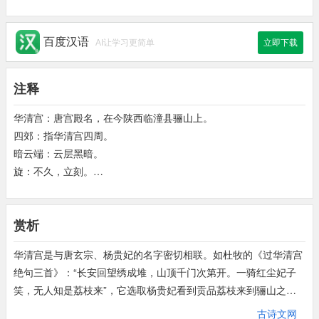
百度汉语
AI让学习更简单
立即下载
注释
华清宫：唐宫殿名，在今陕西临潼县骊山上。
四郊：指华清宫四周。
暗云端：云层黑暗。
旋：不久，立刻。
碧檐：指用琉璃瓦建筑的房檐。
长生秘殿：即长生殿，华清宫中的一个殿。唐玄宗与杨玉环在此居
赏析
住。
青苍：青天，一解作骊山。
华清宫是与唐玄宗、杨贵妃的名字密切相联。如杜牧的《过华清宫
金庭：传说会稽桐柏山有金庭，为神仙居住的地方。
绝句三首》：“长安回望绣成堆，山顶千门次第开。一骑红尘妃子
不死乡：指可长生不死之地。
笑，无人知是荔枝来”，它选取杨贵妃看到贡品荔枝来到骊山之下
逝川：流去的河水。
时心情欢悦的角度，揭露了统治阶级为一己私利而不恤民生疾苦的
秦陵：即秦始皇陵。
古诗文网