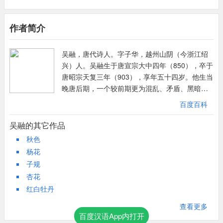
罪恶吴融两首《华清宫》在主题思想和杜很是相似，而第一首表现
手法上与杜诗有某些类似之处，都是以小显大，这首诗通过华清宫
作者简介
中的细枝末节来揭露荒淫无道的唐玄宗和杨玉环的奢侈生活所加于
人民的苦难，但所创造的意境，却独具一格。
吴融，唐代诗人。字子华，越州山阴（今浙江绍
首句“四郊飞雪暗云端”，侧重写华清宫外的大雪。一个“飞”字具有
兴）人。吴融生于唐宣宗大中四年（850），卒于
动态的美感，绘出了离宫禁城四郊朔风呼啸，雪花飞舞的景色；一
唐昭宗天复三年（903），享年五十四岁。他生当
个“暗”字，从色彩的角度写出大雪排空而至的威势，由视觉感受勾
晚唐后期，一个较前期更为混乱、矛盾、黑暗的
出触觉感受，令人极易从诗歌画面中领略到宫外刺骨的寒意，给人
时代，他死后三年，曾经盛极一时的大唐帝国也
一种凛冽感。
百度百科
就走入历史了，因此，吴融可以说是整个大唐帝
次句“惟此宫中落旋干”，笔锋由宫外转入宫内，一个“惟”字限制了
国走向灭亡的见证者之一。
吴融的其它作品
雪落的特殊范围，一个“旋”字，从时间的角度传神地写出了雪落宫
秋色
苑迅速融化、消失的情景，含蓄地写出了宫中之暖，与首句成为对
杨花
照。
子规
第三句“绿树碧帘相掩映”，具体而形象地刻画了宫中的融融春意。
杏花
华清宫地下温泉喷涌，地上宫殿金碧辉煌，禁墙高筑，能够遮风御
红白牡丹
寒，因此宫中温度较高，树木常年青绿。这里的“绿树”代表了宫中
大自然造物者与宫外的不同，“碧帘”则反映出宫中主人生活的奢
查看更多
百度汉语App内打开
靡。