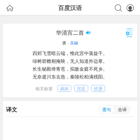



百度汉语
华清宫二首
唐 ·
吴融
四郊飞雪暗云端，惟此宫中落旋干。
绿树碧檐相掩映，无人知道外边寒。
长生秘殿倚青苍，拟敌金庭不死乡。
无奈逝川东去急，秦陵松柏满残阳。
相关标签
讽刺
宫廷
愤懑
译文
逐句
全译