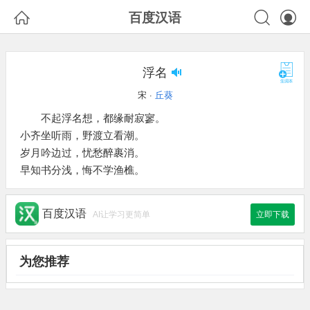



百度汉语
浮名
宋 ·
丘葵
不起浮名想，都缘耐寂寥。
小齐坐听雨，野渡立看潮。
岁月吟边过，忧愁醉裹消。
早知书分浅，悔不学渔樵。
百度汉语
AI让学习更简单
立即下载
为您推荐