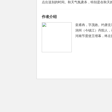
点出送别的时间。秋天气氛肃杀，特别是在秋天的
作者介绍
皇甫冉，字茂政。约唐玄宗
润州（今镇江）丹阳人，
河南节度使王缙幕，终左