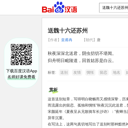
送魏十六还苏州
【作者】
皇甫冉
【朝代】
唐
秋夜深深北送君，阴虫切切不堪闻。
归舟明日毗陵道，回首姑苏是白云。
下载百度汉语App
标签:
送别
友情
惆怅
留恋
地名
名师好课免费看
赏析
这首送别短章，写得明白晓畅而又感情深挚，历
而流露出的留恋、孤独和惆怅“秋夜沉沉此送君，
宋颜延年《夏夜呈从兄散骑车长沙诗》：“夜蝉当
异常沉重。
在写法上，这两句真切地写出了送别时那种黯然神