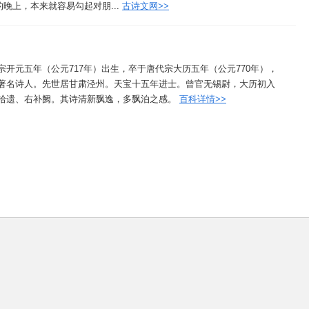
晚上，本来就容易勾起对朋...
古诗文网>>
开元五年（公元717年）出生，卒于唐代宗大历五年（公元770年），
著名诗人。先世居甘肃泾州。天宝十五年进士。曾官无锡尉，大历初入
拾遗、右补阙。其诗清新飘逸，多飘泊之感。
百科详情>>