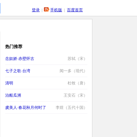
登录
|
手机版
|
百度首页
热门推荐
念奴娇·赤壁怀古
苏轼（宋）
七子之歌·台湾
闻一多（现代）
清明
杜牧（唐）
泊船瓜洲
王安石（宋）
虞美人·春花秋月何时了
李煜（五代十国）