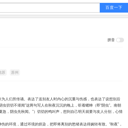
拼音
姑苏
苏州
来为人们所传诵。表达了送别友人时内心的沉重与伤感，也表达了设想别后
阴虫切切不堪闻”这两句写人在秋夜沉沉的晚上，听着蟋蟀（即“阴虫”。南朝
夏急，阴虫先秋闻。”）切切的鸣叫声，想到自己明天就要与友人分别，心情
伤的环境，通过环境的烘染，把即将离别的愁绪表达得婉转有致。“秋夜”，