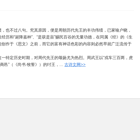
稷，也不过八句。究其原因，便是周朝历代先王的丰功伟绩，已家喻户晓，
经历和“诞降嘉种”、“是获是亩”赐民百谷的无量功德，在同属《经》的《生
能创作于《思文》之前，而它的富有神话色彩的内容则必然早就广泛流传于
这一特定历史时期，对周代先王的颂扬尤为热烈。周武王以“戎车三百两，虎
邑”（《尚书·牧誓》）的纣王，...
古诗文网>>