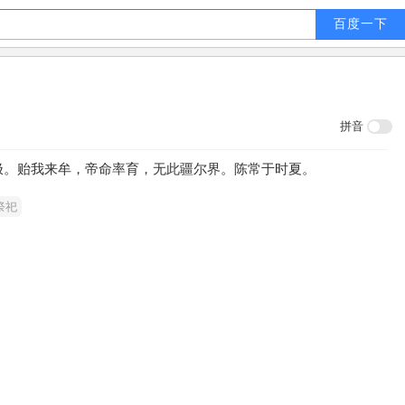
拼音
极。贻我来牟，帝命率育，无此疆尔界。陈常于时夏。
祭祀