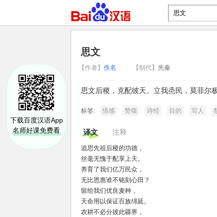
思文
【作者】
佚名
【朝代】
先秦
思文后稷，克配彼天。立我烝民，莫菲尔
标签:
情感
赞颂
诗经
目的
写人
下载百度汉语App
名师好课免费看
译文
注释
追思先祖后稷的功德，
丝毫无愧于配享上天。
养育了我们亿万民众，
无比恩惠谁不铭刻心田？
留给我们优良麦种，
天命用以保证百族绵延。
农耕不必分彼此疆界，