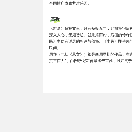
全国推广农政共建乐园。
赏析
《维清》祭祀文王，只有短短五句；此篇祭祀后
深入人心，无须赘述。就此篇而论，后稷的传奇性
民》中便有详尽的叙述与颂扬。《生民》即使未
民间。
周颂（包括《思文》）都是西周早期的作品，在
贲三百人”，在牧野伐灭“俾暴虐于百姓，以奸宄于商