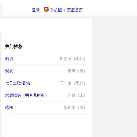
登录
|
手机版
|
百度首页
热门推荐
雨说
郑愁予（现代）
悯农
李绅（唐）
七子之歌·香港
闻一多（现代）
水调歌头（明月几时有）
苏轼（宋）
咏柳
贺知章（唐）