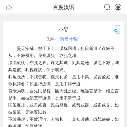



百度汉语
小旻
先秦 ·
《诗经·小雅》
旻天疾威，敷于下土。谋犹回遹，何日斯沮？谋臧不
从，不臧覆用。我视谋犹，亦孔之邛。
潝潝訿訿，亦孔之哀。谋之其臧，则具是违。谋之不臧，则
具是依。我视谋犹，伊于胡厎。
我龟既厌，不我告犹。谋夫孔多，是用不集。发言盈庭，谁
敢执其咎？如匪行迈谋，是用不得于道。
哀哉为犹，匪先民是程，匪大犹是经。维迩言是听，维迩言
是争。如彼筑室于道谋，是用不溃于成。
国虽靡止，或圣或否。民虽靡膴，或哲或谋，或肃或艾。如
彼泉流，无沦胥以败。
不敢暴虎，不敢冯河。人知其一，莫知其他。战战兢兢，如
临深渊，如履薄冰。