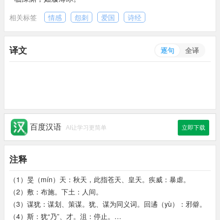
相关标签
情感
怨刺
爱国
诗经
译文
逐句
全译
百度汉语
AI让学习更简单
立即下载
注释
（1）旻（mín）天：秋天，此指苍天、皇天。疾威：暴虐。
（2）敷：布施。下土：人间。
（3）谋犹：谋划、策谋。犹、谋为同义词。回遹（yù）：邪僻。
（4）斯：犹“乃”、才。沮：停止。