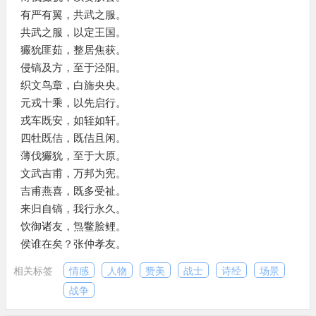
有严有翼，共武之服。
共武之服，以定王国。
玁狁匪茹，整居焦获。
侵镐及方，至于泾阳。
织文鸟章，白旆央央。
元戎十乘，以先启行。
戎车既安，如轾如轩。
四牡既佶，既佶且闲。
薄伐玁狁，至于大原。
文武吉甫，万邦为宪。
吉甫燕喜，既多受祉。
来归自镐，我行永久。
饮御诸友，炰鳖脍鲤。
侯谁在矣？张仲孝友。
相关标签
情感
人物
赞美
战士
诗经
场景
战争