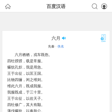



百度汉语
六月
先秦 ·
佚名
六月栖栖，戎车既饬。
四牡骙骙，载是常服。
玁狁孔炽，我是用急。
王于出征，以匡王国。
比物四骊，闲之维则。
维此六月，既成我服。
我服既成，于三十里。
王于出征，以佐天子。
四牡修广，其大有颙。
薄伐玁狁，以奏肤公。