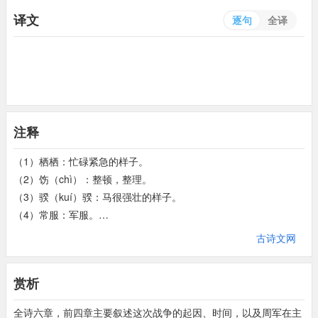
译文
逐句
全译
注释
（1）栖栖：忙碌紧急的样子。
（2）饬（chì）：整顿，整理。
（3）骙（kuí）骙：马很强壮的样子。
（4）常服：军服。
（5）孔：很。炽：势盛。
古诗文网
（6）是用：是以，因此。
（7）匡：扶助。
赏析
（8）比物：把力气和毛色一致的马套在一起。
（9）闲：训练。则：法则。
全诗六章，前四章主要叙述这次战争的起因、时间，以及周军在主