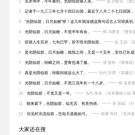
1.
去岁周亭，今年重到。光阴似箭催人老。
金·刘处玄·《踏
2.
记者于一九三三年七月十四日出国，最近于八月二十七日回国，
3.
”光阴似箭，日月如梭“呀！这几年我深感这两句话古人写得真切
4.
光阴似箭，日月如梭，不觉半年有余。
明·冯梦龙·《警世
5.
叹彼人生百岁，七旬已罕，皆不悟光阴似箭。
金·王喆·《
6.
是光阴似箭，日月如梭，捻指之间，又是一十五年，安住已长成
7.
光阴似箭，转瞬之间，雯青也满了服。
清·曾朴·《孽海花
8.
真是光阴似箭，转眼间就这么大了。
当代·宗璞·《东藏记
9.
光阴似箭，日月如梭，不觉江流年长一十八岁。
明·吴承恩
10.
光阴似箭，不觉又是一年。
当代·佚名·《京本通俗小说·
11.
朝来庭下，光阴如箭，似无言、有意伤侬。
宋·苏轼·《
12.
但见时光流似箭，岂知天道曲如弓。
前署·韦庄·《关河道
大家还在搜