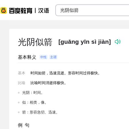
光阴似箭
[guāng yīn sì jiàn]
基本释义
中性
主谓
基本
时间如箭，迅速流逝。形容时间过得极快。
比喻
比喻时间消逝得极快。
光阴：时间。
似：相类，像。
箭：形容急切、迅速。
例 句