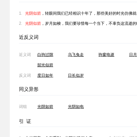
1.
光阴似箭
，转眼间我们已经相识十年了，那些美好的时光仿佛就
2.
光阴似箭
，岁月如梭，我们要珍惜每一个当下，不辜负这流逝的
近反义词
近义词
白驹过隙
乌飞兔走
驹窗电逝
日月
韶光似箭
反义词
度日如年
日长似岁
同义异形
词组
光阴如箭
光阴如电
引 证