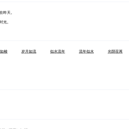
在昨天。
时光。
如梭
岁月如流
似水流年
流年似水
光阴荏苒