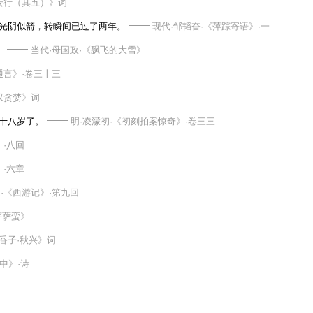
云行（其五）》词
光阴似箭，转瞬间已过了两年。
现代·邹韬奋·《萍踪寄语》·一
。
当代·母国政·《飘飞的大雪》
通言》·卷三十三
叹贪婪》词
十八岁了。
明·凌濛初·《初刻拍案惊奇》·卷三三
》·八回
》·六章
·《西游记》·第九回
菩萨蛮》
行香子·秋兴》词
中》·诗