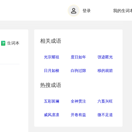
登录
我的生词
相关成语
生词本
光宗耀祖
度日如年
弢迹匿光
日月如梭
白驹过隙
移的就箭
热搜成语
五彩斑斓
全神贯注
六畜兴旺
威风凛凛
开卷有益
微不足道